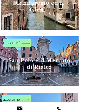
Cannaregio ed il
Ghetto
LEGGI DI PIÙ
​San Polo e il Mercato
di Rialto
LEGGI DI PIÙ